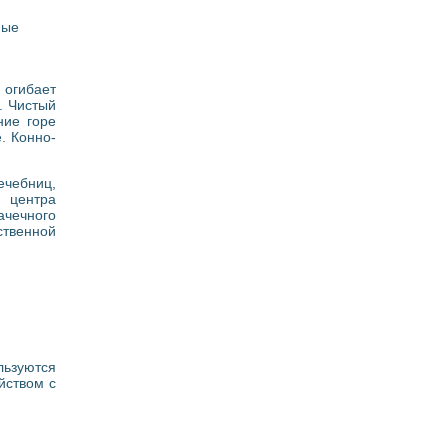
ные
 огибает
. Чистый
ние горе
. Конно-
чебниц,
, центра
чечного
ственной
льзуются
йством с