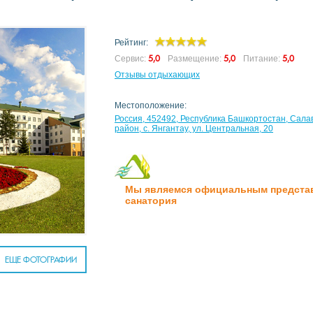
Рейтинг:
5,0
5,0
5,0
Сервис:
Размещение:
Питание:
Отзывы отдыхающих
Местоположение:
Россия, 452492, Республика Башкортостан, Сала
район, с. Янгантау, ул. Центральная, 20
Мы являемся официальным предста
санатория
ЕЩЕ ФОТОГРАФИИ