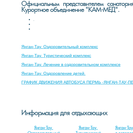
Официальным
представителем санатори
Курортное объединение "КАМ-МЕД".
.
Янган-Тау. Оздоровительный комплекс
Янган-Тау. Туристический комплекс
Янган-Тау. Лечение в оздоровительном комплексе
Янган-Тау. Оздоровление детей.
ГРАФИК ДВИЖЕНИЯ АВТОБУСА ПЕРМЬ -ЯН
ГАН-ТАУ-П
Информация для отдыхающих
Янган-Тау.
Янган-Тау.
Янган-Тау
Оздоровительный
Туристический
в оздоро