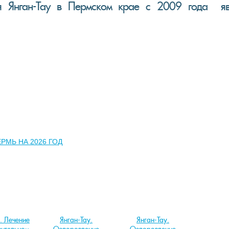
я Янган-Тау в Пермском крае
с 2009 года яв
ЕРМЬ НА 2026 ГОД
. Лечение
Янган-Тау.
Янган-Тау.
вительном
Оздоровление
Оздоровление