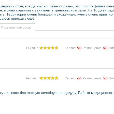
шведский стол, всегда вкусно, разнообразно, это просто фишка сан
, можно сравнить с занятием в тренажерном зале. На 10 дней от
ть. Территория очень большая и ухоженная, гулять очень приятно 
ираюсь приехать ещё.
Показать полностью
5,0
5,0
Рейтинг:
Сервис:
Размещение:
Пи
4,0
5,0
Рейтинг:
Сервис:
Размещение:
Пи
вку лишнюю бесплатную лечебную процедуру. Работа медицинског