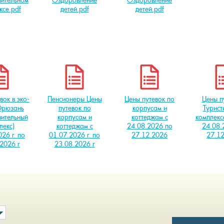
ксе.pdf
детей.pdf
детей.pdf
вок в эко-
Пенсионеры Цены
Цены путевок по
Цены п
Юрюзань
путевок по
корпусам и
Турист
ительный
корпусам и
коттеджам с
комплекс
лекс)
коттеджам с
24.08.2026 по
24.08.
26 г. по
01.07.2026 г. по
27.12.2026
27.1
2026 г
23.08.2026 г