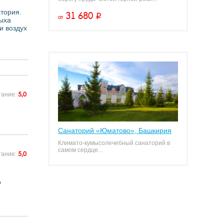
атория.
31 680
i
от
дыха
и воздух
5,0
тание:
Санаторий «Юматово», Башкирия
Климато-кумысолечебный санаторий в
самом сердце...
5,0
тание:
о