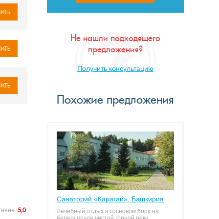
ИТЬ
Не нашли подходящего
предложения?
ИТЬ
Получить консультацию
ИТЬ
Похожие предложения
Санаторий «Карагай», Башкирия
5,0
тание:
Лечебный отдых в сосновом бору на
берегу пруда чистой горной реки...