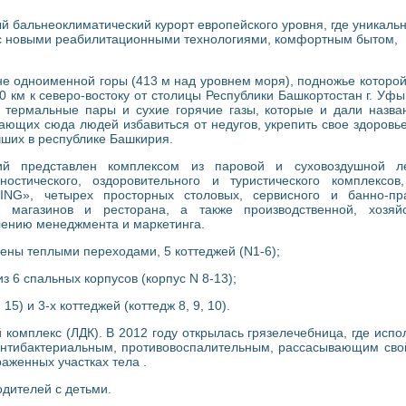
 бальнеоклиматический курорт европейского уровня, где уникаль
с новыми реабилитационными технологиями, комфортным бытом,
е одноименной горы (413 м над уровнем моря), подножье которой
 км к северо-востоку от столицы Республики Башкортостан г. Уфы
е термальные пары и сухие горячие газы, которые и дали назва
ающих сюда людей избавиться от недугов, укрепить свое здоровье
чших в республике Башкирия.
ий представлен комплексом из паровой и суховоздушной ле
остического, оздоровительного и туристического комплексов
NG», четырех просторных столовых, сервисного и банно-пра
ти магазинов и ресторана, а также производственной, хозяй
влению менеджмента и маркетинга.
нены теплыми переходами, 5 коттеджей (N1-6);
з 6 спальных корпусов (корпус N 8-13);
5) и 3-х коттеджей (коттедж 8, 9, 10).
й комплекс (ЛДК). В 2012 году открылась грязелечебница, где испо
антибактериальным, противовоспалительным, рассасывающим сво
аженных участках тела .
одителей с детьми.