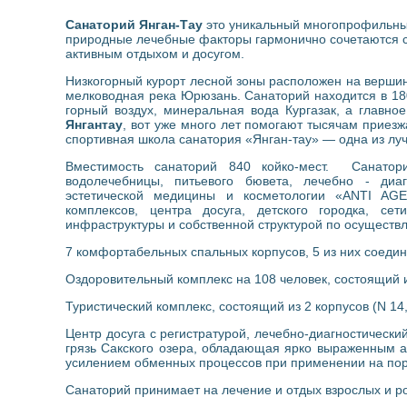
Санаторий Янган-Тау
это уникальный многопрофильный
природные лечебные факторы гармонично сочетаются 
активным отдыхом и досугом.
Низкогорный курорт лесной зоны расположен на вершин
мелководная река Юрюзань. Санаторий находится в 180
горный воздух, минеральная вода Кургазак, а главно
Янгантау
, вот уже много лет помогают тысячам приезж
спортивная школа санатория «Янган-тау» — одна из лу
Вместимость санаторий 840 койко-мест. Санатор
водолечебницы, питьевого бювета, лечебно - диагн
эстетической медицины и косметологии «ANTI AGEI
комплексов, центра досуга, детского городка, се
инфраструктуры и собственной структурой по осущест
7 комфортабельных спальных корпусов, 5 из них соеди
Оздоровительный комплекс на 108 человек, состоящий и
Туристический комплекс, состоящий из 2 корпусов (N 14, 1
Центр досуга с регистратурой, лечебно-диагностически
грязь Сакского озера, обладающая ярко выраженным 
усилением обменных процессов при применении на пор
Санаторий принимает на лечение и отдых взрослых и р