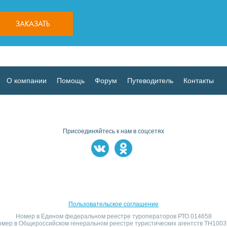
О компании
Помощь
Форум
Путеводитель
Контакты
Присоединяйтесь к нам в соцсетях
Пользовательское соглашение
Номер в Едином федеральном реестре туроператоров РТО 014658
мер в Общероссийском генеральном реестре туристических агентств TH100