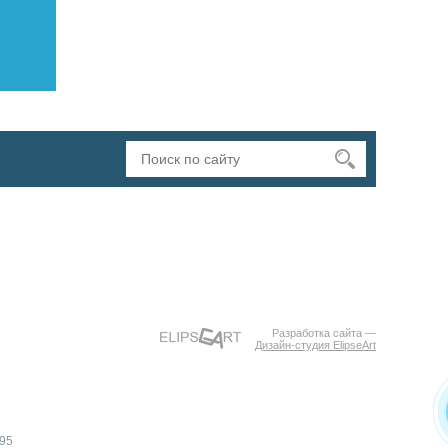
Разработка сайта —
Дизайн-студия ElipseArt
395