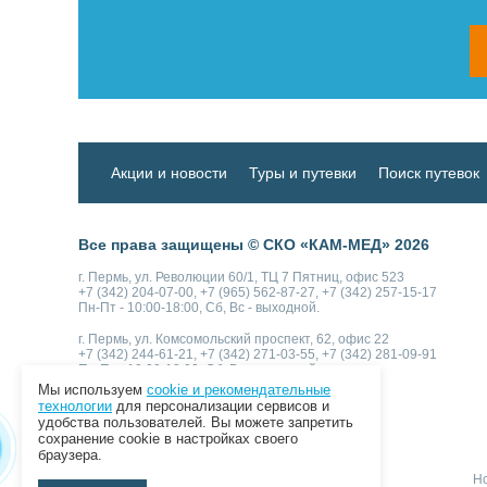
Акции и новости
Туры и путевки
Поиск путевок
Все права защищены © СКО «КАМ-МЕД» 2026
г. Пермь, ул. Революции 60/1, ТЦ 7 Пятниц, офис 523
+7 (342) 204-07-00, +7 (965) 562-87-27, +7 (342) 257-15-17
Пн-Пт - 10:00-18:00, Сб, Вс - выходной.
г. Пермь, ул. Комсомольский проспект, 62, офис 22
+7 (342) 244-61-21, +7 (342) 271-03-55, +7 (342) 281-09-91
Пн-Пт - 10:00-18:00, Сб, Вс - выходной.
Мы используем
cookie и рекомендательные
технологии
для персонализации сервисов и
Как к нам доехать
Написать нам
удобства пользователей. Вы можете запретить
сохранение cookie в настройках своего
браузера.
Но