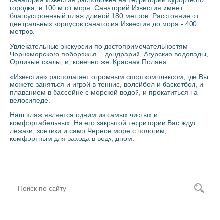
санатория Известия расположен на территории Курортного
городка, в 100 м от моря. Санаторий Известия имеет
благоустроенный пляж длиной 180 метров. Расстояние от
центральных корпусов санатория Известия до моря - 400
метров.
Увлекательные экскурсии по достопримечательностям
Черноморского побережья – дендрарий, Агурские водопады,
Орлиные скалы, и, конечно же, Красная Поляна.
«Известия» располагает огромным спорткомплексом, где Вы
можете заняться и игрой в теннис, волейбол и баскетбол, и
плаванием в бассейне с морской водой, и прокатиться на
велосипеде.
Наш пляж является одним из самых чистых и
комфортабельных. На его закрытой территории Вас ждут
лежаки, зонтики и само Черное море с пологим,
комфортным для захода в воду, дном.