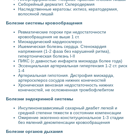
Себорейный дерматит. Склеродермия
Наследственные кератозы: ихтиоз, кератодермия,
волосяной лишай
Болезни системы кровообращения
Ревматические пороки при недостаточности
кровообращения не выше 1 ст.
Миокардический кардиосклероз
Ишемическая болезнь сердца. Стенокардия
напряжения (1-2 фаза без нарушений ритма),
гипертоническая болезнь I-II
ПИКС (с давностью инфаркта миокарда более года)
Эссенциальная артериальная гипертензия 1-2 ст. риск
1-4
Артериальная гипотония. Дистрофия миокарда,
артеросклероз сосудов нижних конечностей
Хроническая венозная недостаточность нижних
конечностей, не осложненная тромбофлебитом
Болезни эндокринной системы
Инсулинонезависимый сахарный диабет легкой и
средней степени тяжести в состоянии компенсации
Ожирение экзогенно-конституциональное 1-3 стадии
без явлений декомпенсации кровообращения
Болезни органов дыхания