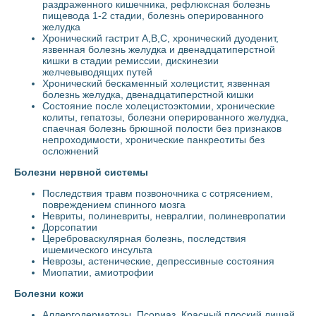
раздраженного кишечника, рефлюксная болезнь
пищевода 1-2 стадии, болезнь оперированного
желудка
Хронический гастрит А,В,С, хронический дуоденит,
язвенная болезнь желудка и двенадцатиперстной
кишки в стадии ремиссии, дискинезии
желчевыводящих путей
Хронический бескаменный холецистит, язвенная
болезнь желудка, двенадцатиперстной кишки
Состояние после холецистоэктомии, хронические
колиты, гепатозы, болезни оперированного желудка,
спаечная болезнь брюшной полости без признаков
непроходимости, хронические панкреотиты без
осложнений
Болезни нервной системы
Последствия травм позвоночника с сотрясением,
повреждением спинного мозга
Невриты, полиневриты, невралгии, полиневропатии
Дорсопатии
Цереброваскулярная болезнь, последствия
ишемического инсульта
Неврозы, астенические, депрессивные состояния
Миопатии, амиотрофии
Болезни кожи
Аллергодерматозы. Псориаз. Красный плоский лишай