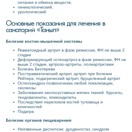
питания и обмена веществ;
гинекологический;
урологический.
Основные показания для лечения в
санаторий «Танып»
Болезни костно-мышечной системы
Ревматоидный артрит в фазе ремиссии, ФН не выше 2
стадии
Деформирующий остеоартроз в фазе ремиссии, ФН не
выше 2 стадии, артрозо-артриты, полиартритами
Болезнь Бехтерева
Посттравматический артрит, артрит при болезни
Рейтера, подагрический артрит, бруцелезный артрит
Остеохандроз позвоночника любой локализации,
сколиозы
Заболевания околосуставных мягких тканей: бурситы,
тендовагиниты, эпикондилиты
Последствия переломов костей туловища и
конечностей
Подагра
Болезни органов пищеварения
Неязвенные диспепсии: дуоденостаз, синдром