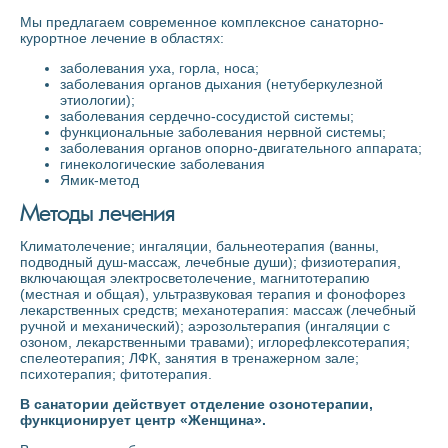
Мы предлагаем современное комплексное санаторно-
курортное лечение в областях:
заболевания уха, горла, носа;
заболевания органов дыхания (нетуберкулезной
этиологии);
заболевания сердечно-сосудистой системы;
функциональные заболевания нервной системы;
заболевания органов опорно-двигательного аппарата;
гинекологические заболевания
Ямик-метод
Методы лечения
Климатолечение; ингаляции, бальнеотерапия (ванны,
подводный душ-массаж, лечебные души); физиотерапия,
включающая электросветолечение, магнитотерапию
(местная и общая), ультразвуковая терапия и фонофорез
лекарственных средств; механотерапия: массаж (лечебный
ручной и механический); аэрозольтерапия (ингаляции с
озоном, лекарственными травами); иглорефлексотерапия;
спелеотерапия; ЛФК, занятия в тренажерном зале;
психотерапия; фитотерапия.
В санатории действует отделение озонотерапии,
функционирует центр «Женщина».