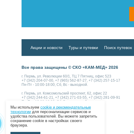
Акции и новости
Туры и путевки
Поиск путевок
Все права защищены © СКО «КАМ-МЕД» 2026
г. Пермь, ул. Революции 60/1, ТЦ 7 Пятниц, офис 523
+7 (342) 204-07-00, +7 (965) 562-87-27, +7 (342) 257-15-17
Пн-Пт - 10:00-18:00, Сб, Вс - выходной.
г. Пермь, ул. Комсомольский проспект, 62, офис 22
+7 (342) 244-61-21, +7 (342) 271-03-55, +7 (342) 281-09-91
Пн-Пт - 10:00-18:00, Сб, Вс - выходной.
Мы используем
cookie и рекомендательные
технологии
для персонализации сервисов и
Как к нам доехать
Написать нам
удобства пользователей. Вы можете запретить
сохранение cookie в настройках своего
браузера.
Но