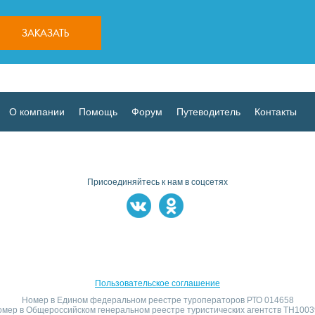
О компании
Помощь
Форум
Путеводитель
Контакты
Присоединяйтесь к нам в соцсетях
Пользовательское соглашение
Номер в Едином федеральном реестре туроператоров РТО 014658
мер в Общероссийском генеральном реестре туристических агентств TH100