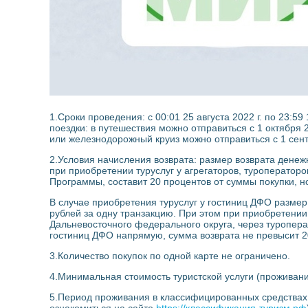
1.Сроки проведения: с 00:01 25 августа 2022 г. по 23:59
поездки: в путешествия можно отправиться с 1 октября 2
или железнодорожный круиз можно отправиться с 1 сентя
2.Условия начисления возврата: размер возврата денеж
при приобретении туруслуг у агрегаторов, туроперато
Программы, составит 20 процентов от суммы покупки, но
В случае приобретения туруслуг у гостиниц ДФО размер 
рублей за одну транзакцию. При этом при приобретении
Дальневосточного федерального округа, через туропер
гостиниц ДФО напрямую, сумма возврата не превысит 20
3.Количество покупок по одной карте не ограничено.
4.Минимальная стоимость туристской услуги (проживание
5.Период проживания в классифицированных средства
ознакомиться на сайте
https://классификация-туризм.рф