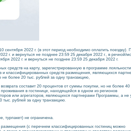
 10 сентября 2022 г. (в этот период необходимо оплатить поездку).
022 г. и вернуться не позднее 23:59 25 декабря 2022 г., в речной/м
бря 2022 г. и вернуться не позднее 23:59 25 декабря 2022 г.
ных средств на карту, зарегистрированную в программе лояльност
ров и классифицированных средств размещения, являющихся партн
 не более 20 тыс. рублей за одну транзакцию,
возврата составит 20 процентов от суммы покупки, но не более 40 
 проживания в гостинице, находящейся в одном из регионов
аторов или агрегаторов, являющихся партнерами Программы, а не 
 тыс. рублей за одну транзакцию.
, турпакет) не ограничена.
х размещения (с перечнем классифицированных гостиниц можно
), а также в специализированных транспортных средствах размещ