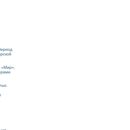
 Период
орской
и «Мир»,
ерами
тыс.
у
ения