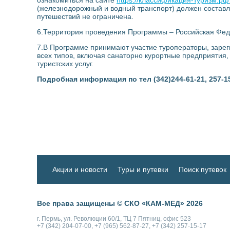
(железнодорожный и водный транспорт) должен составл
путешествий не ограничена.
6.Территория проведения Программы – Российская Феде
7.В Программе принимают участие туроператоры, заре
всех типов, включая санаторно курортные предприятия
туристских услуг.
Подробная информация по тел (342)244-61-21, 257-1
Акции и новости
Туры и путевки
Поиск путевок
Все права защищены © СКО «КАМ-МЕД» 2026
г. Пермь, ул. Революции 60/1, ТЦ 7 Пятниц, офис 523
+7 (342) 204-07-00, +7 (965) 562-87-27, +7 (342) 257-15-17